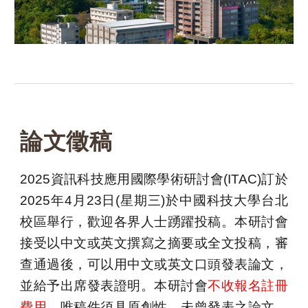
論文徵稿
2025資訊科技應用國際學術研討會(ITAC)訂於
2025年4月23日(星期三)於中國科技大學台北
校區舉行，歡迎各界人士踴躍投稿。本研討會
接受以中文或英文撰寫之摘要或全文投稿，審
查通過後，可以用中文或英文口頭發表論文，
並給予出席發表證明。本研討會
不收報名註冊
費用
，唯稿件須具原創性，未曾發表之論文。