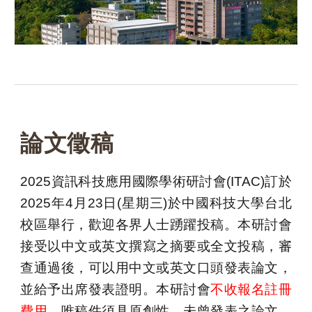
論文徵稿
2025資訊科技應用國際學術研討會(ITAC)訂於
2025年4月23日(星期三)於中國科技大學台北
校區舉行，歡迎各界人士踴躍投稿。本研討會
接受以中文或英文撰寫之摘要或全文投稿，審
查通過後，可以用中文或英文口頭發表論文，
並給予出席發表證明。本研討會
不收報名註冊
費用
，唯稿件須具原創性，未曾發表之論文。